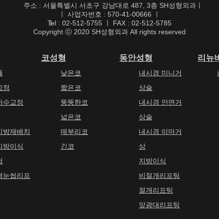
주소 : 서울특별시 서초구 강남대로 487, 3층 SH성형외과
ㅣ
ㅣ 사업자번호 : 570-41-00666 ㅣ
ㅣ
Tel : 02-512-5755 ㅣ FAX : 02-512-5785
Copyright ⓒ 2020 SH성형외과 All rights reserved
코성형
동안성형
리뉴
풀
낮은코
내시경 미니거
교정
짧은코
상술
하수교정
뚱뚱한코
내시경 안면거
넓은코
상술
지방재배치
매부리코
내시경 이마거
지방이식
긴코
상
검
지방이식
경눈썹리프
비절개리프팅
절개리프팅
앞광대리프팅