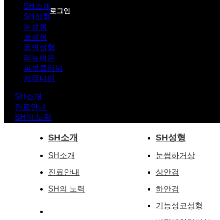
SH소개
로그인
SH성형
눈성형
코성형
동안성형
리뉴비온
피부클리닉
커뮤니티
SH소개
진료안내
SH의 노력
SH소개
SH성형
SH소개
눈썹하거상
진료안내
상안검
SH의 노력
하안검
기능성코성형