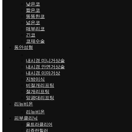
낮은코
짧은코
뚱뚱한코
넓은코
매부리코
긴코
코재수술
동안성형
내시경 미니거상술
내시경 안면거상술
내시경 이마거상
지방이식
비절개리프팅
절개리프팅
앞광대리프팅
리뉴비온
리뉴비온
피부클리닉
울트라클리어
리쥬란힐러