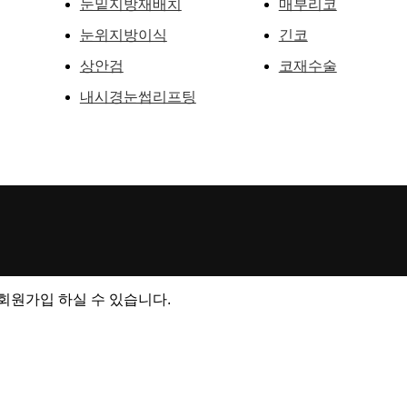
눈밑지방재배치
매부리코
눈위지방이식
긴코
상안검
코재수술
내시경눈썹리프팅
원가입 하실 수 있습니다.