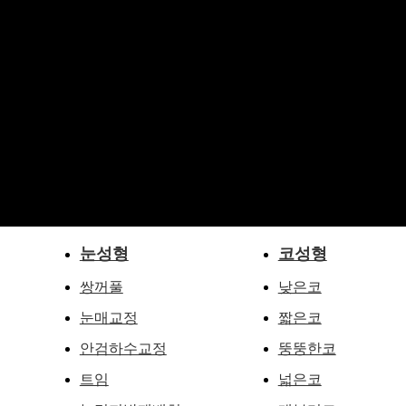
눈성형
코성형
쌍꺼풀
낮은코
눈매교정
짧은코
안검하수교정
뚱뚱한코
트임
넓은코