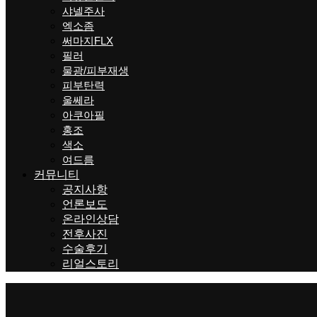
샤넬주사
엑소좀
써마지FLX
필러
물광/피부재생
피부탄력
울쎄라
아쿠아필
홍조
색소
여드름
커뮤니티
공지사항
언론보도
온라인상담
전후사진
수술후기
리얼스토리