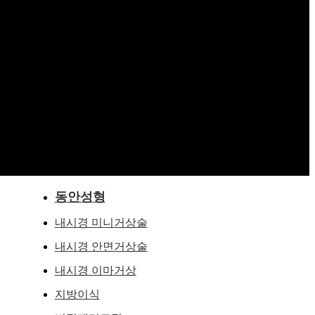
동안성형
내시경 미니거상술
내시경 안면거상술
내시경 이마거상
지방이식