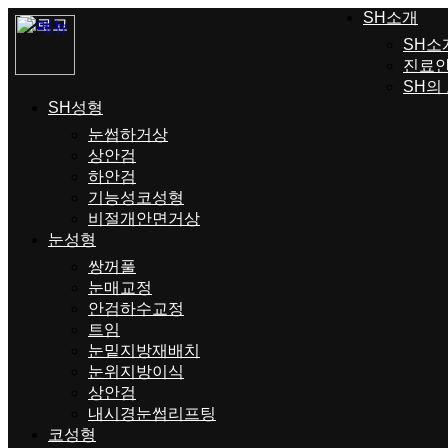
SH소개
SH소
진료
SH의
SH성형
눈썹하거상
상안검
하안검
기능성코성형
비절개안면거상
눈성형
쌍꺼풀
눈매교정
안검하수교정
트임
눈밑지방재배치
눈위지방이식
상안검
내시경눈썹리프팅
코성형