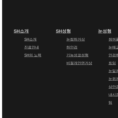
SH소개
SH성형
눈성형
SH소개
눈썹하거상
쌍꺼
진료안내
하안검
눈매
SH의 노력
기능성코성형
안검
비절개안면거상
트임
눈밑
눈위
상안
내시
팅