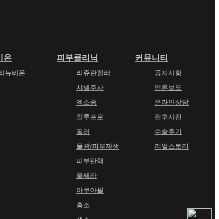
비온
피부클리닉
커뮤니티
리뉴비온
리쥬란힐러
공지사항
샤넬주사
언론보도
엑소좀
온라인상담
잘루프로
전후사진
필러
수술후기
물광/피부재생
리얼스토리
피부탄력
울쎄라
아쿠아필
홍조