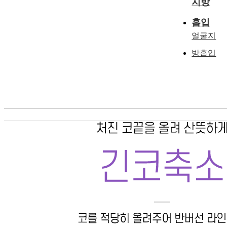
지방
흡입
얼굴지
방흡입