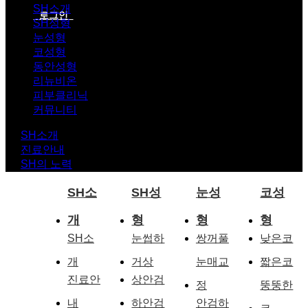
SH소개
로그인
SH성형
눈성형
코성형
동안성형
리뉴비온
피부클리닉
커뮤니티
SH소개
진료안내
SH의 노력
SH소
SH성
눈성
코성
개
형
형
형
SH소
눈썹하
쌍꺼풀
낮은코
개
거상
눈매교
짧은코
진료안
상안검
정
뚱뚱한
내
하안검
안검하