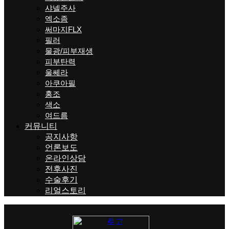
샤넬주사
엑소좀
써마지FLX
필러
물광/피부재생
피부탄력
울쎄라
아쿠아필
홍조
색소
여드름
커뮤니티
공지사항
언론보도
온라인상담
전후사진
수술후기
리얼스토리