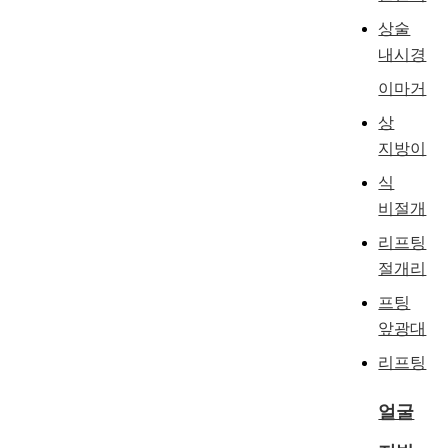
상술
내시경
이마거
상
지방이
식
비절개
리프팅
절개리
프팅
앞광대
리프팅
얼굴