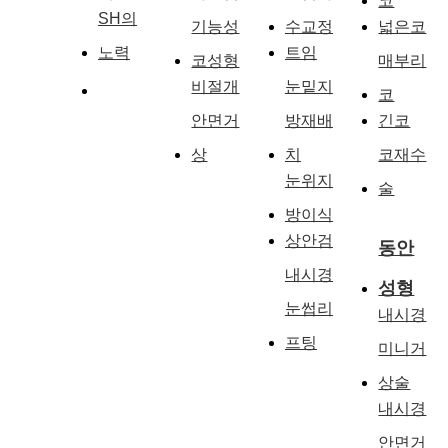
코
SH의
기능성
수교정
넓은코
노력
트임
코성형
매부리
비절개
눈밑지
코
안면거
방재배
긴코
상
치
코재수
눈위지
술
방이식
상안검
동안
내시경
성형
눈썹리
내시경
프팅
미니거
상술
내시경
안면거