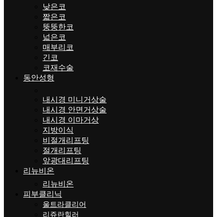
낮은코
짧은코
뚱뚱한코
넓은코
매부리코
긴코
코재수술
동안성형
내시경 미니거상술
내시경 안면거상술
내시경 이마거상
지방이식
비절개리프팅
절개리프팅
앞광대리프팅
리뉴비온
리뉴비온
피부클리닉
울트라클리어
리쥬란힐러