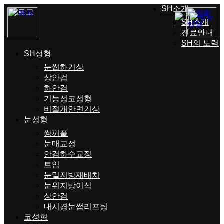
SH소개
SH소개
진료안내
SH의 노력
SH성형
눈썹하거상
상안검
하안검
기능성코성형
비절개안면거상
눈성형
쌍꺼풀
눈매교정
안검하수교정
트임
눈밑지방재배치
눈위지방이식
상안검
내시경눈썹리프팅
코성형