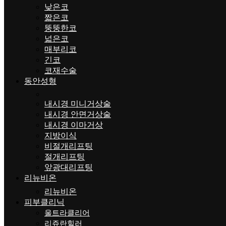
낮은코
짧은코
뚱뚱한코
넓은코
매부리코
긴코
코재수술
동안성형
내시경 미니거상술
내시경 안면거상술
내시경 이마거상
지방이식
비절개리프팅
절개리프팅
앞광대리프팅
리뉴비온
리뉴비온
피부클리닉
울트라클리어
리쥬란힐러