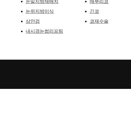
눈밑지방재배치
매부리코
눈위지방이식
긴코
상안검
코재수술
내시경눈썹리프팅