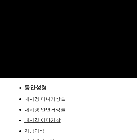
동안성형
내시경 미니거상술
내시경 안면거상술
내시경 이마거상
지방이식