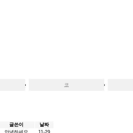
코
글쓴이
날짜
안녕하세요
11-29