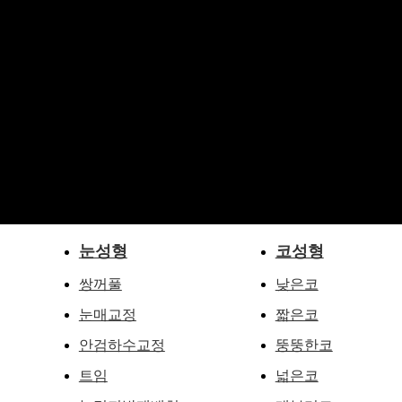
눈성형
코성형
쌍꺼풀
낮은코
눈매교정
짧은코
안검하수교정
뚱뚱한코
트임
넓은코