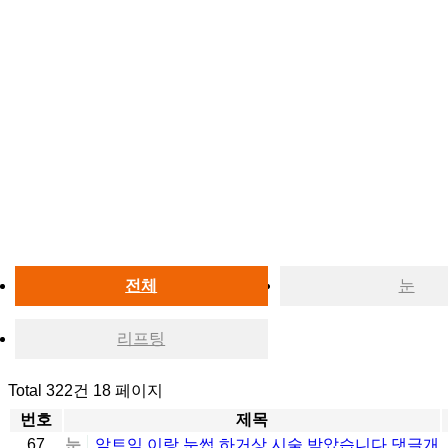
전체
눈
리프팅
Total 322건
18 페이지
번호
제목
67
눈
앞트임 이랑 눈썹 하거상 시술 받았습니다
댓글
개