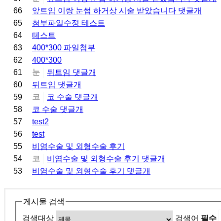
66
앞트임 이랑 눈썹 하거상 시술 받았습니다
댓글
개
65
첨부파일수정 테스트
64
테스트
63
400*300 파일첨부
62
400*300
61
눈
뒤트임
댓글
개
60
뒤트임
댓글
개
59
코
코 수술
댓글
개
58
코 수술
댓글
개
57
test2
56
test
55
비염수술 및 외형수술 후기
54
코
비염수술 및 외형수술 후기
댓글
개
53
비염수술 및 외형수술 후기
댓글
개
게시물 검색
검색대상
검색어
필수