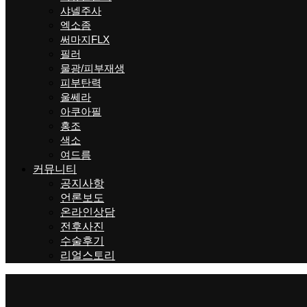
샤넬주사
엑소좀
써마지FLX
필러
물광/피부재생
피부탄력
울쎄라
아쿠아필
홍조
색소
여드름
커뮤니티
공지사항
언론보도
온라인상담
전후사진
수술후기
리얼스토리