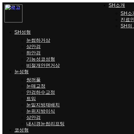
SH소개
SH소
진료
SH의
SH성형
눈썹하거상
상안검
하안검
기능성코성형
비절개안면거상
눈성형
쌍꺼풀
눈매교정
안검하수교정
트임
눈밑지방재배치
눈위지방이식
상안검
내시경눈썹리프팅
코성형