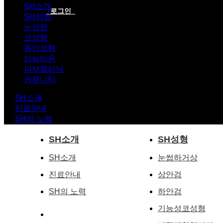
SH소개
로그인
SH성형
눈성형
코성형
동안성형
리뉴비온
피부클리닉
커뮤니티
SH소개
진료안내
SH의 노력
SH소개
SH성형
SH소개
눈썹하거상
진료안내
상안검
SH의 노력
하안검
기능성코성형