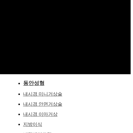
동안성형
내시경 미니거상술
내시경 안면거상술
내시경 이마거상
지방이식