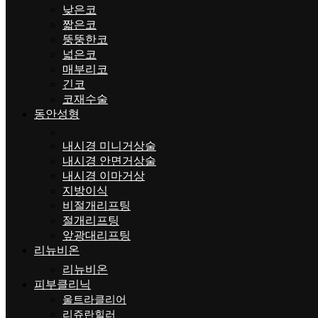
낮은코
짧은코
뚱뚱한코
넓은코
매부리코
긴코
코재수술
동안성형
내시경 미니거상술
내시경 안면거상술
내시경 이마거상
지방이식
비절개리프팅
절개리프팅
앞광대리프팅
리뉴비온
리뉴비온
피부클리닉
울트라클리어
리쥬란힐러