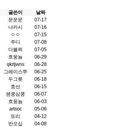
글쓴이
날짜
문문문
07-17
나카시
07-16
ㅇㅇ
07-15
주디
07-08
다블릐
07-05
흐웅뇸
06-29
qkrtjwns
06-28
그레이스쭈
06-25
두그릇
06-18
효선
06-15
쉔쿵심쿵
06-07
흐웅뇸
06-03
artsoc
05-06
또리
04-12
반오십
04-08