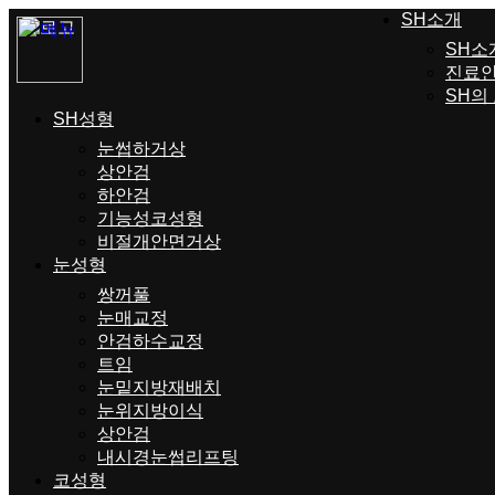
SH소개
SH소
진료
SH의
SH성형
눈썹하거상
상안검
하안검
기능성코성형
비절개안면거상
눈성형
쌍꺼풀
눈매교정
안검하수교정
트임
눈밑지방재배치
눈위지방이식
상안검
내시경눈썹리프팅
코성형