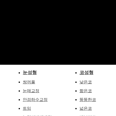
눈성형
코성형
쌍꺼풀
낮은코
눈매교정
짧은코
안검하수교정
뚱뚱한코
트임
넓은코