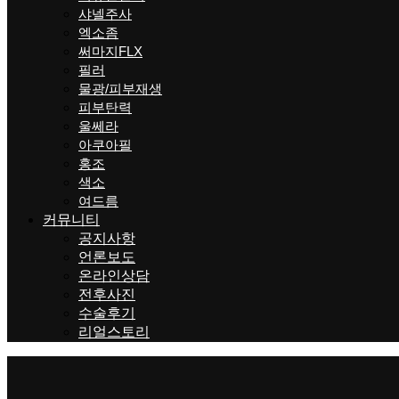
샤넬주사
엑소좀
써마지FLX
필러
물광/피부재생
피부탄력
울쎄라
아쿠아필
홍조
색소
여드름
커뮤니티
공지사항
언론보도
온라인상담
전후사진
수술후기
리얼스토리