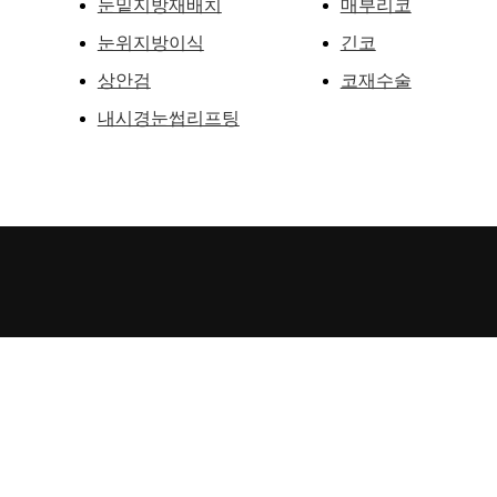
눈밑지방재배치
매부리코
눈위지방이식
긴코
상안검
코재수술
내시경눈썹리프팅