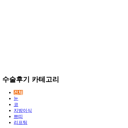
수술후기 카테고리
전체
눈
코
지방이식
쁘띠
리프팅