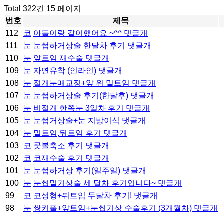
Total 322건
15 페이지
번호
제목
112
코
아들이랑 같이했어요 ~^^
댓글
개
111
눈
눈썹하거상술 한달차 후기
댓글
개
110
눈
앞트임 재수술
댓글
개
109
눈
자연유착 (인라인)
댓글
개
108
눈
절개눈매교정+앞 위 밑트임
댓글
개
107
눈
눈썹하거상술 후기(한달후)
댓글
개
106
눈
비절개 한쪽눈 3일차 후기
댓글
개
105
눈
눈썹거상술+눈 지방이식
댓글
개
104
눈
밑트임,뒤트임 후기
댓글
개
103
코
콧볼축소 후기
댓글
개
102
코
코재수술 후기
댓글
개
101
눈
눈썹하거상 후기(일주일)
댓글
개
100
눈
눈썹밑거상술 세 달차 후기입니다~
댓글
개
99
코
코성형+뒤트임 두달차 후기!
댓글
개
98
눈
쌍커풀+앞트임+눈썹거상 수술후기 (3개월차)
댓글
개