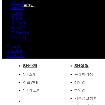
SH소개
로그인
SH성형
눈성형
코성형
동안성형
리뉴비온
피부클리닉
커뮤니티
SH소개
진료안내
SH의 노력
SH소개
SH성형
SH소개
눈썹하거상
진료안내
상안검
SH의 노력
하안검
기능성코성형