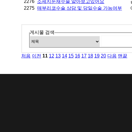
2276
소세지눈재수술 알아보고있어요
2275
매부리코수술 상담 및 당일수술 가능여부
게시물 검색
처음
이전
11
12
13
14
15
16
17
18
19
20
다음
맨끝