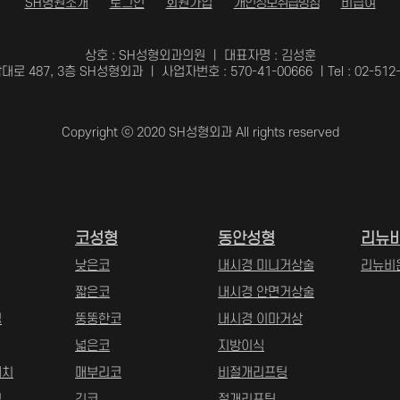
SH병원소개
로그인
회원가입
개인정보취급방침
비급여
상호 : SH성형외과의원 ㅣ 대표자명 : 김성훈
대로 487, 3층 SH성형외과
ㅣ 사업자번호 : 570-41-00666 ㅣ
Tel : 02-51
Copyright ⓒ 2020 SH성형외과 All rights reserved
코성형
동안성형
리뉴
낮은코
내시경 미니거상술
리뉴비
짧은코
내시경 안면거상술
정
뚱뚱한코
내시경 이마거상
넓은코
지방이식
배치
매부리코
비절개리프팅
식
긴코
절개리프팅