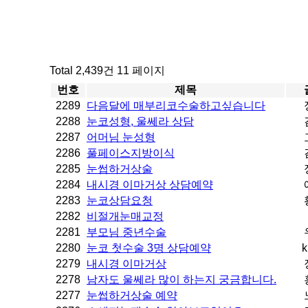
Total 2,439건
11 페이지
번호
제목
2289
다음달에 매부리코수술하고싶습니다
2288
눈코성형, 울쎄라 상담
2287
어머님 눈성형
2286
풀페이스지방이식
2285
눈썹하거상술
2284
내시경 이마거상 상담예약
2283
눈코상담요청
2282
비절개눈매교정
2281
부모님 중년수술
2280
눈코 첫수술 3명 상담예약
k
2279
내시경 이마거상
2278
남자도 울쎄라 많이 하는지 궁금합니다.
2277
눈썹하거상술 예약