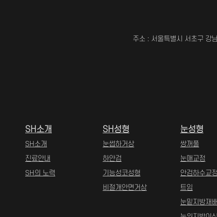
주소 : 서울특별시 서초구 강남
SH소개
SH성형
눈성형
SH소개
눈썹하거상
쌍꺼풀
진료안내
하안검
눈매교정
SH의 노력
기능성코성형
안검하수교
비절개안면거상
트임
눈밑지방재
눈위지방이