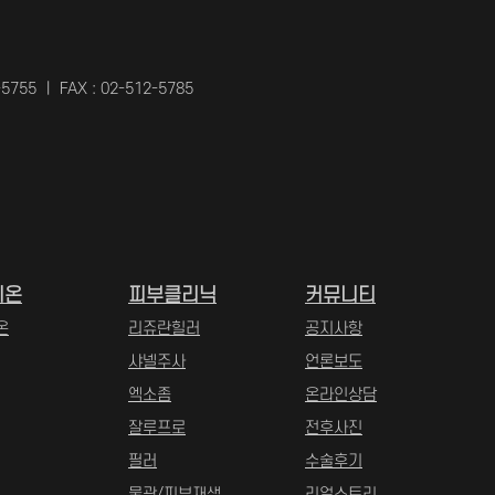
2-5755 ㅣ FAX : 02-512-5785
비온
피부클리닉
커뮤니티
온
리쥬란힐러
공지사항
샤넬주사
언론보도
엑소좀
온라인상담
잘루프로
전후사진
필러
수술후기
물광/피부재생
리얼스토리