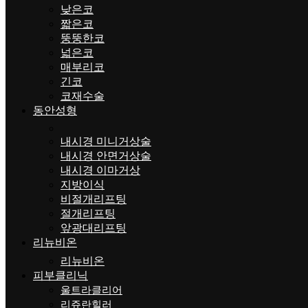
낮은코
짧은코
뚱뚱한코
넓은코
매부리코
긴코
코재수술
동안성형
내시경 미니거상술
내시경 안면거상술
내시경 이마거상
지방이식
비절개리프팅
절개리프팅
앞광대리프팅
리뉴비온
리뉴비온
피부클리닉
울트라클리어
리쥬란힐러