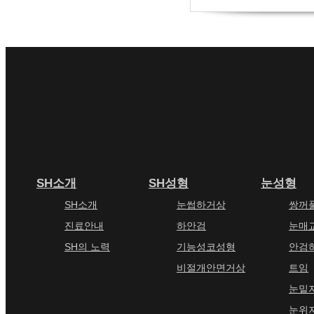
SH소개
SH성형
눈성형
SH소개
눈썹하거상
쌍꺼
진료안내
하안검
눈매
SH의 노력
기능성코성형
안검
비절개안면거상
트임
눈밑
눈위