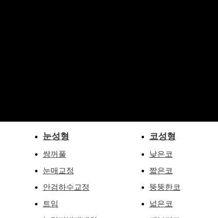
눈성형
코성형
쌍꺼풀
낮은코
눈매교정
짧은코
안검하수교정
뚱뚱한코
트임
넓은코