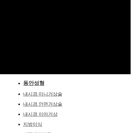
동안성형
내시경 미니거상술
내시경 안면거상술
내시경 이마거상
지방이식