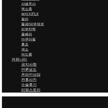
샤넬주사
엑소좀
써마지FLX
필러
물광/피부재생
피부탄력
울쎄라
아쿠아필
홍조
색소
여드름
커뮤니티
공지사항
언론보도
온라인상담
전후사진
수술후기
리얼스토리