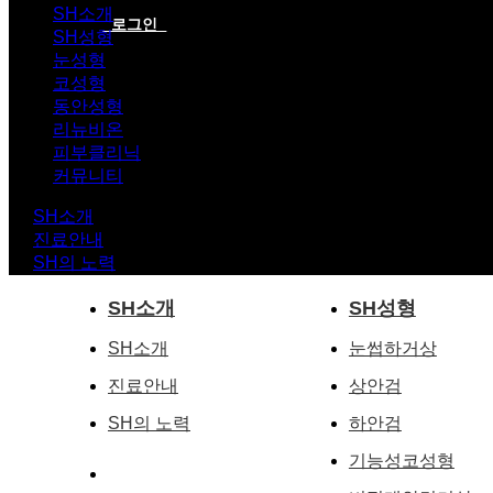
SH소개
로그인
SH성형
눈성형
코성형
동안성형
리뉴비온
피부클리닉
커뮤니티
SH소개
진료안내
SH의 노력
SH소개
SH성형
SH소개
눈썹하거상
진료안내
상안검
SH의 노력
하안검
기능성코성형