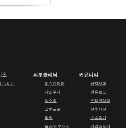
비온
피부클리닉
커뮤니티
리뉴비온
리쥬란힐러
공지사항
샤넬주사
언론보도
엑소좀
온라인상담
잘루프로
전후사진
필러
수술후기
물광/피부재생
리얼스토리