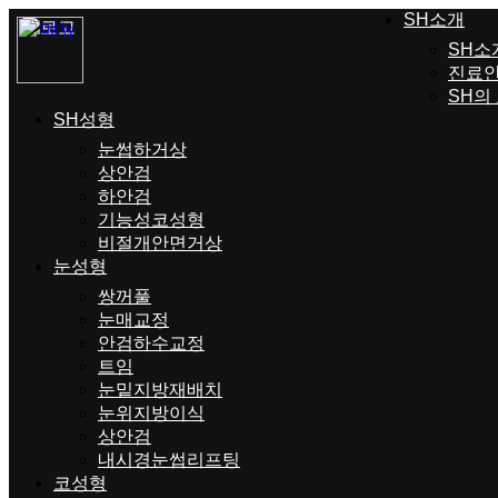
SH소개
SH소
진료
SH의
SH성형
눈썹하거상
상안검
하안검
기능성코성형
비절개안면거상
눈성형
쌍꺼풀
눈매교정
안검하수교정
트임
눈밑지방재배치
눈위지방이식
상안검
내시경눈썹리프팅
코성형