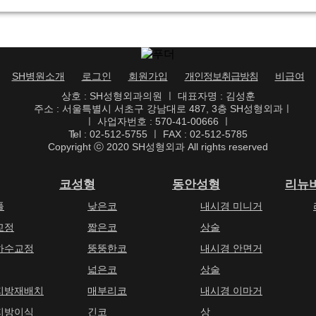
SH병원소개
로그인
회원가입
개인정보취급방침
비급여
상호 : SH성형외과의원 ㅣ 대표자명 : 김성훈
주소 : 서울특별시 서초구 강남대로 487, 3층 SH성형외과
ㅣ
ㅣ 사업자번호 : 570-41-00666 ㅣ
ㅣ
Tel : 02-512-5755 ㅣ FAX : 02-512-5785
Copyright ⓒ 2020 SH성형외과 All rights reserved
코성형
동안성형
리뉴
풀
낮은코
내시경 미니거
교정
짧은코
상술
하수교정
뚱뚱한코
내시경 안면거
넓은코
상술
지방재배치
매부리코
내시경 이마거
지방이식
긴코
상