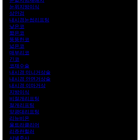
눈밑지방재배치
눈위지방이식
상안검
내시경눈썹리프팅
낮은코
짧은코
뚱뚱한코
넓은코
매부리코
긴코
코재수술
내시경 미니거상술
내시경 안면거상술
내시경 이마거상
지방이식
비절개리프팅
절개리프팅
앞광대리프팅
리뉴비온
울트라클리어
리쥬란힐러
샤넬주사