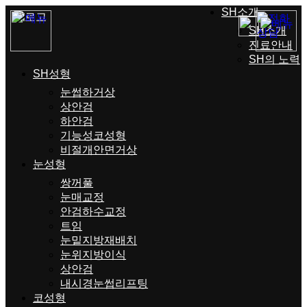
SH소개
SH소개
진료안내
SH의 노력
SH성형
눈썹하거상
상안검
하안검
기능성코성형
비절개안면거상
눈성형
쌍꺼풀
눈매교정
안검하수교정
트임
눈밑지방재배치
눈위지방이식
상안검
내시경눈썹리프팅
코성형