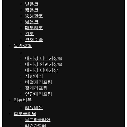
낮은코
짧은코
뚱뚱한코
넓은코
매부리코
긴코
코재수술
동안성형
내시경 미니거상술
내시경 안면거상술
내시경 이마거상
지방이식
비절개리프팅
절개리프팅
앞광대리프팅
리뉴비온
리뉴비온
피부클리닉
울트라클리어
리쥬란힐러