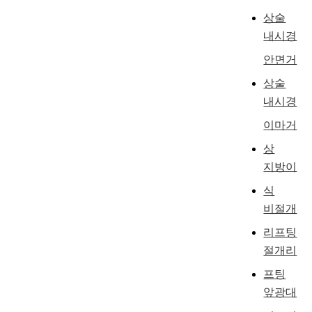
상술
내시경
안면거
상술
내시경
이마거
상
지방이
식
비절개
리프팅
절개리
프팅
앞광대