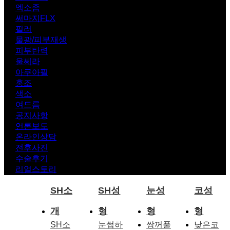
엑소좀
써마지FLX
필러
물광/피부재생
피부탄력
울쎄라
아쿠아필
홍조
색소
여드름
공지사항
언론보도
온라인상담
전후사진
수술후기
리얼스토리
SH소
SH성
눈성
코성
개
형
형
형
SH소
눈썹하
쌍꺼풀
낮은코