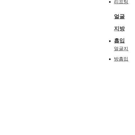
리프팅
얼굴
지방
흡입
얼굴지
방흡입