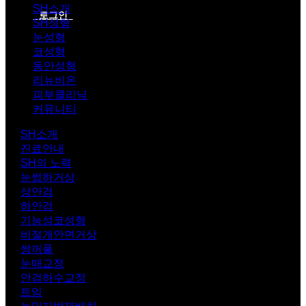
SH소개
로그인
SH성형
눈성형
코성형
동안성형
리뉴비온
피부클리닉
커뮤니티
SH소개
진료안내
SH의 노력
눈썹하거상
상안검
하안검
기능성코성형
비절개안면거상
쌍꺼풀
눈매교정
안검하수교정
트임