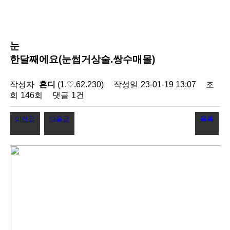
눈
한달째에요(눈썹거상술.쌍수매몰)
작성자
혼디
(1.♡.62.230)
작성일
23-01-19 13:07
조
회
146회
댓글
1건
이전글
다음글
목록