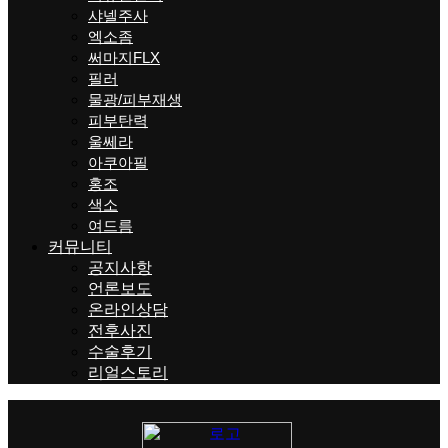
샤넬주사
엑소좀
써마지FLX
필러
물광/피부재생
피부탄력
울쎄라
아쿠아필
홍조
색소
여드름
커뮤니티
공지사항
언론보도
온라인상담
전후사진
수술후기
리얼스토리