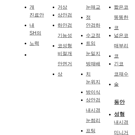
개
거상
눈매교
짧은코
진료안
상안검
정
뚱뚱한
내
하안검
안검하
코
SH의
기능성
수교정
넓은코
노력
트임
코성형
매부리
비절개
눈밑지
코
안면거
방재배
긴코
상
치
코재수
눈위지
술
방이식
상안검
동안
내시경
성형
눈썹리
내시경
프팅
미니거