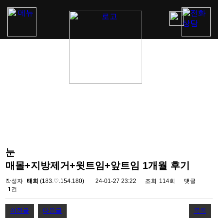
눈
매몰+지방제거+윗트임+앞트임 1개월 후기
작성자
태희
(183.♡.154.180)
24-01-27 23:22
조회
114회
댓글
1건
이전글
다음글
목록