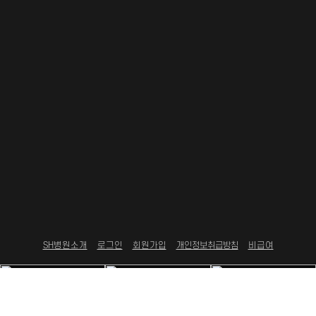
SH병원소개
로그인
회원가입
개인정보취급방침
비급여
상호 : SH성형외과의원 ㅣ 대표자명 : 김성훈
주소 : 서울특별시 서초구 강남대로 487, 3층 SH성형외과
ㅣ
ㅣ 사업자번호 : 570-41-00666 ㅣ
ㅣ
Tel : 02-512-5755 ㅣ FAX : 02-512-5785