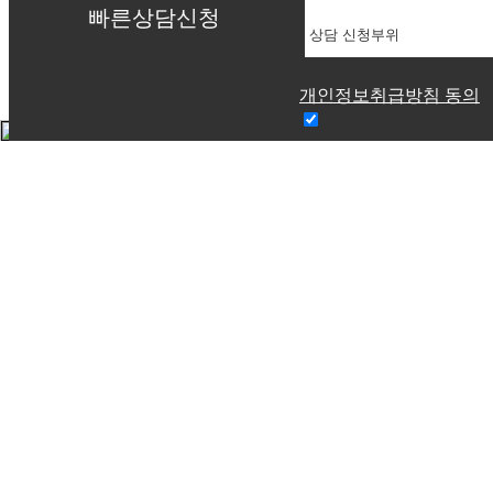
빠른상담신청
샤넬주사
엑소좀
써마지FLX
필러
개인정보취급방침 동의
물광/피부재생
피부탄력
울쎄라
아쿠아필
홍조
색소
여드름
커뮤니티
공지사항
언론보도
온라인상담
전후사진
수술후기
리얼스토리