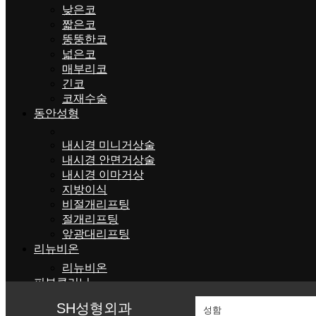
낮은코
짧은코
뚱뚱한코
넓은코
매부리코
긴코
코재수술
동안성형
내시경 미니거상술
내시경 안면거상술
내시경 이마거상
지방이식
비절개리프팅
절개리프팅
앞광대리프팅
리뉴비온
리뉴비온
피부클리닉
울트라클리어
SH성형외과
리쥬란힐러