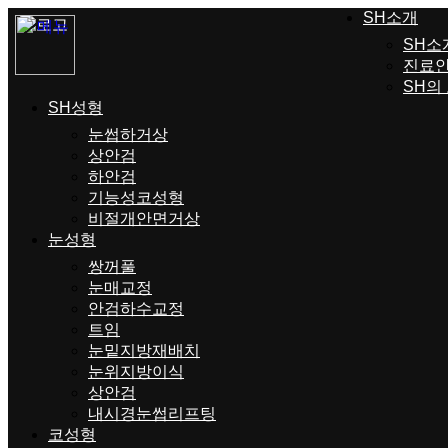
SH소개
SH소
진료
SH의
SH성형
눈썹하거상
상안검
하안검
기능성코성형
비절개안면거상
눈성형
쌍꺼풀
눈매교정
안검하수교정
트임
눈밑지방재배치
눈위지방이식
상안검
내시경눈썹리프팅
코성형