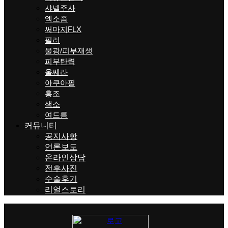
샤넬주사
엑소좀
써마지FLX
필러
물광/피부재생
피부탄력
울쎄라
아쿠아필
홍조
색소
여드름
커뮤니티
공지사항
언론보도
온라인상담
전후사진
수술후기
리얼스토리