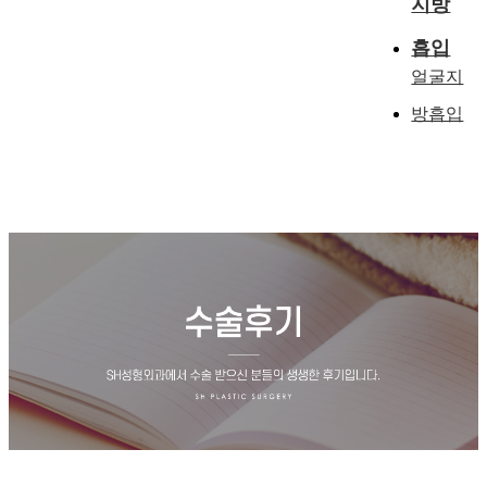
지방
흡입
얼굴지
방흡입