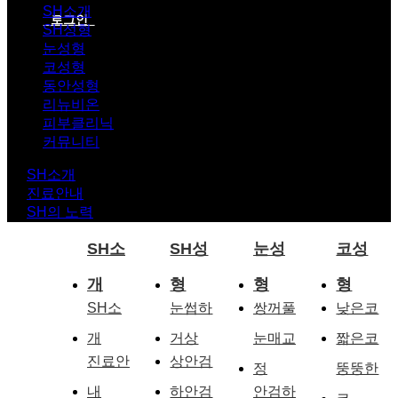
SH소개
로그인
SH성형
눈성형
코성형
동안성형
리뉴비온
피부클리닉
커뮤니티
SH소개
진료안내
SH의 노력
SH소
SH성
눈성
코성
개
형
형
형
SH소
눈썹하
쌍꺼풀
낮은코
개
거상
눈매교
짧은코
진료안
상안검
정
뚱뚱한
내
하안검
안검하