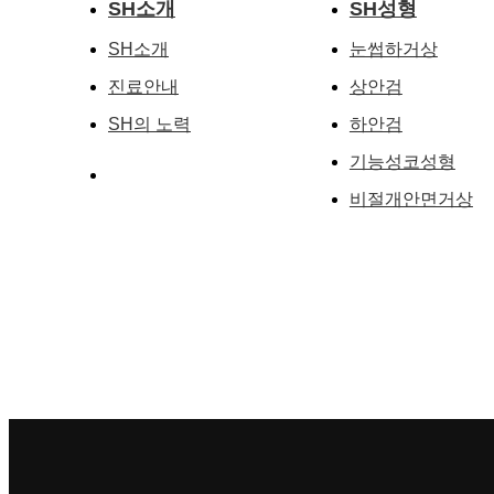
SH소개
SH성형
SH소개
눈썹하거상
진료안내
상안검
SH의 노력
하안검
기능성코성형
비절개안면거상