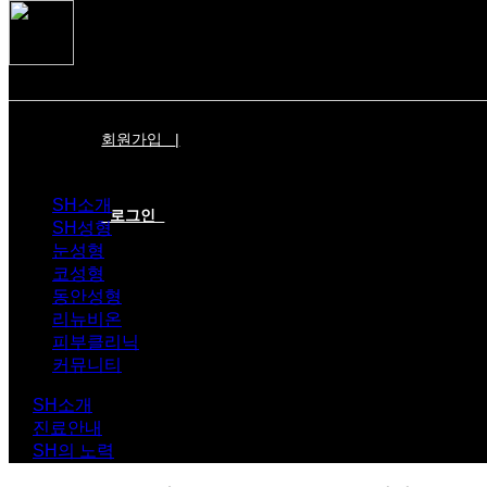
회원가입
|
SH소개
로그인
SH성형
눈성형
코성형
동안성형
리뉴비온
피부클리닉
커뮤니티
SH소개
진료안내
SH의 노력