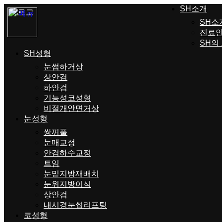
SH소개
SH소
진료
SH의
SH성형
눈썹하거상
상안검
하안검
기능성코성형
비절개안면거상
눈성형
쌍꺼풀
눈매교정
안검하수교정
트임
눈밑지방재배치
눈위지방이식
상안검
내시경눈썹리프팅
코성형