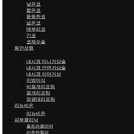
낮은코
짧은코
뚱뚱한코
넓은코
매부리코
긴코
코재수술
동안성형
내시경 미니거상술
내시경 안면거상술
내시경 이마거상
지방이식
비절개리프팅
절개리프팅
앞광대리프팅
리뉴비온
리뉴비온
피부클리닉
울트라클리어
리쥬란힐러