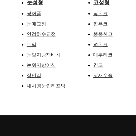
눈성형
코성형
쌍꺼풀
낮은코
눈매교정
짧은코
안검하수교정
뚱뚱한코
트임
넓은코
눈밑지방재배치
매부리코
눈위지방이식
긴코
상안검
코재수술
내시경눈썹리프팅