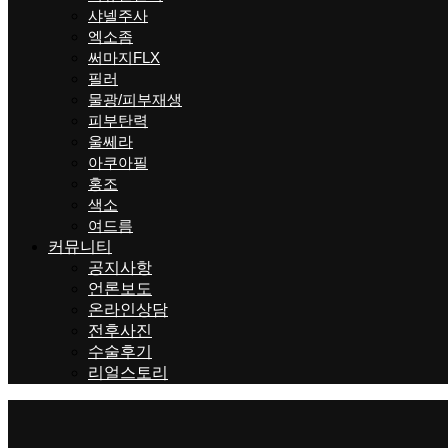
샤넬주사
엑소좀
써마지FLX
필러
물광/피부재생
피부탄력
울쎄라
아쿠아필
홍조
색소
여드름
커뮤니티
공지사항
언론보도
온라인상담
전후사진
수술후기
리얼스토리