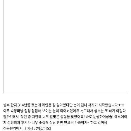
쌍수 한지 3~4년쯤 됐는데 라인은 잘 살아있다만 눈이 겁나 쳐지기 시작했습니다ㅜㅠ
아주 속쌍마냥 엄청 답답해 보이는 눈이 되어버렸어유..:; 그래서 쌍수는 또 하기 아깝다
할까? 해서 찾던 중 저한테 너무 알맞은 성형을 찾았어요! 바로 눈썹하거상술! 에스에이
치 성형외과 후기가 너무 좋길래 상담 한번 받으러 가봐야지~ 하고 갔어욤
신논현역에서 내려서 금방갔어요!