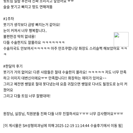
뒷트임 실밥 푸는데 진짜 소리치고 싶었어요 ㅠㅠ
슬슬 붓기고 빠지고 멍도 연해져뚬
#1주차
붓기가 생각보다 금방 빠지는거 같아요!
눈이 커져서 너무 행복합니다..
불편한겅 딱히 없네용!
다들 수술한지도 잘몰라요 ㅋㅋㅋㅋㅋㅋㅋ
수술자국도 안보여서ㅋㅋㅋㅋㅋ 아주 만조쿠합니당 화장도 스리슬쩍 해보았어요 ㅋㅋ
ㅋ
#한달차 후기
붓기가 거의 없어요! 다른 사람들은 절대 수술한지 몰라요! ㅋㅋㅋㅋㅋ 저도 너무 만족
하고 이미지 대변신이에요ㅠㅠ 만족합니다!! 화장하는 재미가 있어요~~
그리고 예전엔 쌩얼로 절대 못다녔는데 요즘 귀찮으면 쌩얼로 다녀도 될정도로 눈이 커
졌어요
그리고 다들 트임 너무 잘됐대여!
원장님, 실장님, 직원분들 진짜 다들 너무 친절하셔요ㅜㅠㅠ 너무 감사했어요ㅠㅠㅠ
[이 게시물은 SH성형외과님에 의해 2025-12-19 11:14:44 수술후기에서 이동 됨]