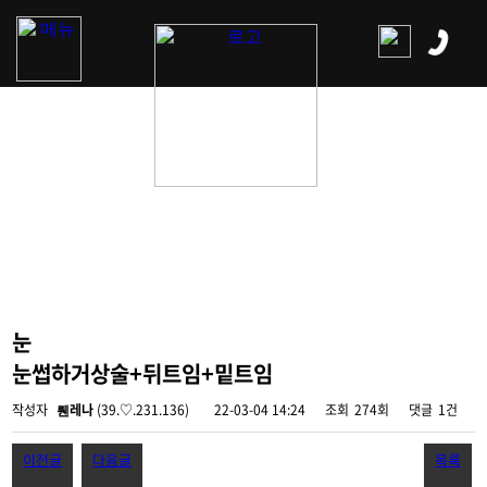
눈
눈썹하거상술+뒤트임+밑트임
작성자
뤤레나
(39.♡.231.136)
22-03-04 14:24
조회
274회
댓글
1건
이전글
다음글
목록