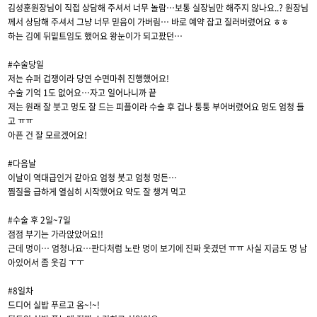
김성훈원장님이 직접 상담해 주셔서 너무 놀람…보통 실장님만 해주지 않나요..? 원장님
께서 상담해 주셔서 그냥 너무 믿음이 가버림… 바로 예약 잡고 질러버렸어요 ㅎㅎ
하는 김에 뒤밑트임도 했어요 왕눈이가 되고팠던…
#수술당일
저는 슈퍼 겁쟁이라 당연 수면마취 진행했어요!
수술 기억 1도 없어요…자고 일어나니까 끝
저는 원래 잘 붓고 멍도 잘 드는 피플이라 수술 후 겁나 퉁퉁 부어버렸어요 멍도 엄청 들
고 ㅠㅠ
아픈 건 잘 모르겠어요!
#다음날
이날이 역대급인거 같아요 엄청 붓고 엄청 멍든…
찜질을 급하게 열심히 시작했어요 약도 잘 챙겨 먹고
#수술 후 2일~7일
점점 부기는 가라앉았어요!!
근데 멍이… 엄청나요…판다처럼 노란 멍이 보기에 진짜 웃겼던 ㅠㅠ 사실 지금도 멍 남
아있어서 좀 웃김 ㅜㅜ
#8일차
드디어 실밥 푸르고 옴~!~!