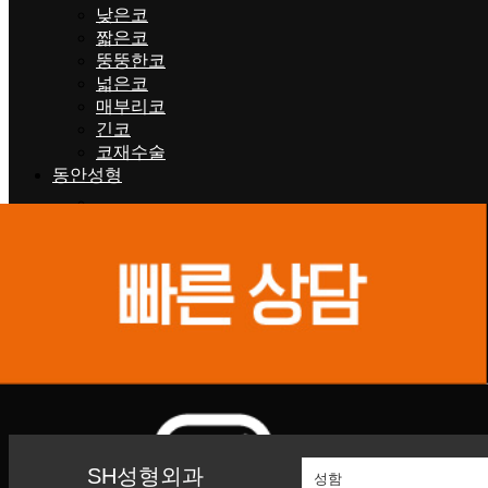
낮은코
짧은코
뚱뚱한코
넓은코
매부리코
긴코
코재수술
동안성형
내시경 미니거상술
내시경 안면거상술
내시경 이마거상
지방이식
비절개리프팅
절개리프팅
앞광대리프팅
리뉴비온
리뉴비온
피부클리닉
울트라클리어
SH성형외과
리쥬란힐러