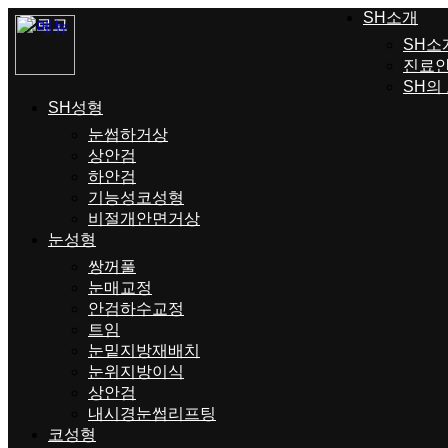
SH소개
SH소
진료
SH의
SH성형
눈썹하거상
상안검
하안검
기능성코성형
비절개안면거상
눈성형
쌍꺼풀
눈매교정
안검하수교정
트임
눈밑지방재배치
눈위지방이식
상안검
내시경눈썹리프팅
코성형