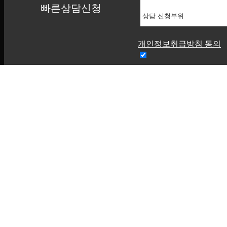
빠른상담신청
샤넬주사
엑소좀
써마지FLX
필러
개인정보취급방침 동의
물광/피부재생
피부탄력
울쎄라
아쿠아필
홍조
색소
여드름
커뮤니티
공지사항
언론보도
온라인상담
전후사진
수술후기
리얼스토리