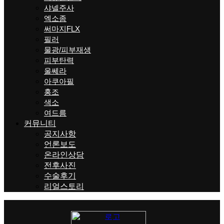
샤넬주사
엑소좀
써마지FLX
필러
물광/피부재생
피부탄력
울쎄라
아쿠아필
홍조
색소
여드름
커뮤니티
공지사항
언론보도
온라인상담
전후사진
수술후기
리얼스토리