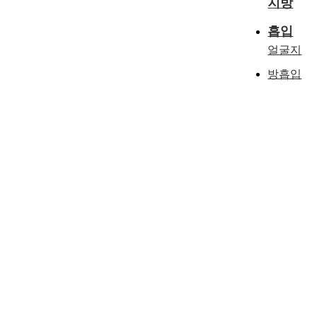
지방
흡입
얼굴지
방흡입