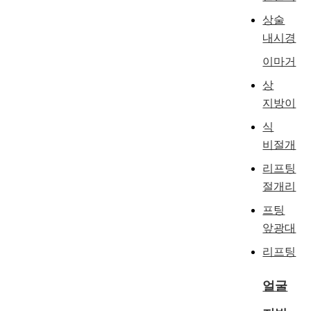
상술
내시경
이마거
상
지방이
식
비절개
리프팅
절개리
프팅
앞광대
리프팅
얼굴