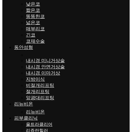
낮은코
짧은코
뚱뚱한코
넓은코
매부리코
긴코
코재수술
동안성형
내시경 미니거상술
내시경 안면거상술
내시경 이마거상
지방이식
비절개리프팅
절개리프팅
앞광대리프팅
리뉴비온
리뉴비온
피부클리닉
울트라클리어
리쥬란힐러