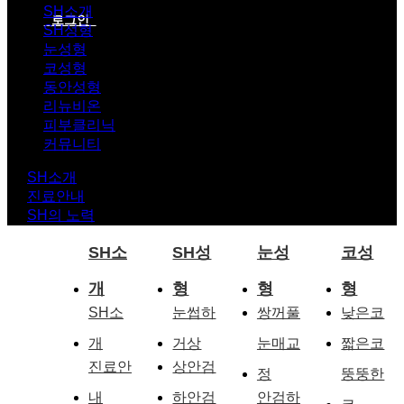
SH소개
로그인
SH성형
눈성형
코성형
동안성형
리뉴비온
피부클리닉
커뮤니티
SH소개
진료안내
SH의 노력
SH소
SH성
눈성
코성
개
형
형
형
SH소
눈썹하
쌍꺼풀
낮은코
개
거상
눈매교
짧은코
진료안
상안검
정
뚱뚱한
내
하안검
안검하