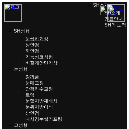
SH소개
SH소개
진료안내
SH의 노력
SH성형
눈썹하거상
상안검
하안검
기능성코성형
비절개안면거상
눈성형
쌍꺼풀
눈매교정
안검하수교정
트임
눈밑지방재배치
눈위지방이식
상안검
내시경눈썹리프팅
코성형