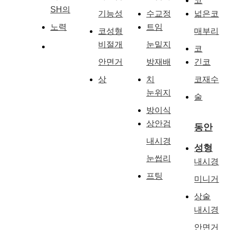
코
SH의
기능성
수교정
넓은코
노력
트임
코성형
매부리
비절개
눈밑지
코
안면거
방재배
긴코
상
치
코재수
눈위지
술
방이식
상안검
동안
내시경
성형
눈썹리
내시경
프팅
미니거
상술
내시경
안면거